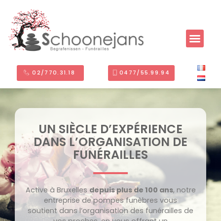
02/770.31.18 ​
0477/55.99.94
UN SIÈCLE D’EXPÉRIENCE
DANS L’ORGANISATION DE
FUNÉRAILLES
Active à Bruxelles
depuis plus de 100 ans
, notre
entreprise de pompes funèbres vous
soutient dans l’organisation des funérailles de
vos proches, en vous offrant un