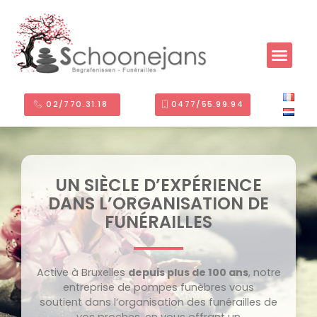
02/770.31.18 ​
0477/55.99.94
UN SIÈCLE D’EXPÉRIENCE
DANS L’ORGANISATION DE
FUNÉRAILLES
Active à Bruxelles
depuis plus de 100 ans
, notre
entreprise de pompes funèbres vous
soutient dans l’organisation des funérailles de
vos proches, en vous offrant un