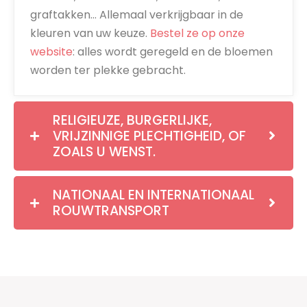
graftakken… Allemaal verkrijgbaar in de
kleuren van uw keuze.
Bestel ze op onze
website
: alles wordt geregeld en de bloemen
worden ter plekke gebracht.
RELIGIEUZE, BURGERLIJKE,
VRIJZINNIGE PLECHTIGHEID, OF
ZOALS U WENST.
NATIONAAL EN INTERNATIONAAL
ROUWTRANSPORT